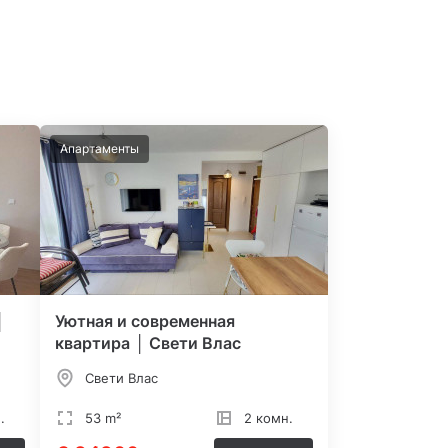
Апартаменты
│
Уютная и современная
квартира │ Свети Влас
Свети Влас
.
53 m²
2 комн.