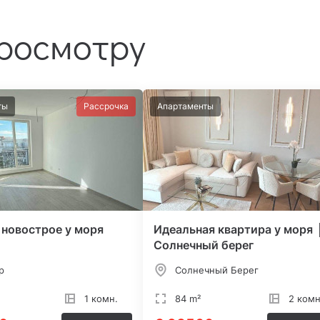
просмотру
ты
Рассрочка
Апартаменты
 новострое у моря
Идеальная квартира у моря 
Солнечный берег
р
Солнечный Берег
1 комн.
84 m²
2 комн