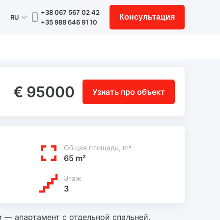
+38 067 567 02 42
Консультация
RU
+35 988 646 91 10
€ 95000
Узнать про объект
Общая площадь, m²
65 m²
Этаж
3
и — апартамент с отдельной спальней,