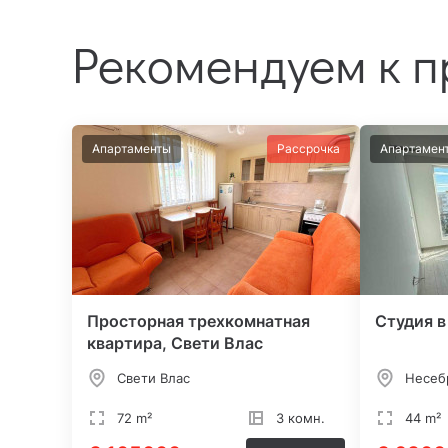
Рекомендуем к 
Апартаменты
Рассрочка
Апартамен
Просторная трехкомнатная
Студия в
квартира, Свети Влас
Свети Влас
Несеб
72 m²
3 комн.
44 m²