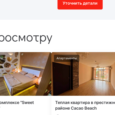
Уточнить детали
просмотру
ты
Апартаменты
омплексе "Sweet
Теплая квартира в престиж
"
районе Cacao Beach