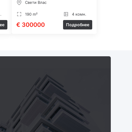
Свети Влас
.
190 m²
4 комн.
€ 300000
ее
Подробнее