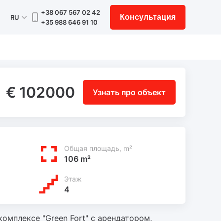
+38 067 567 02 42
Консультация
RU
+35 988 646 91 10
€ 102000
Узнать про объект
Общая площадь, m²
106 m²
Этаж
4
омплексе "Green Fort" с арендатором,