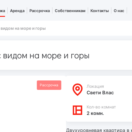
жа
Аренда
Рассрочка
Собственникам
Контакты
О нас
 видом на море и горы
 видом на море и горы
Рассрочка
Локация
Свети Влас
Кол-во комнат
2 комн.
Двухуровневая квартира в к