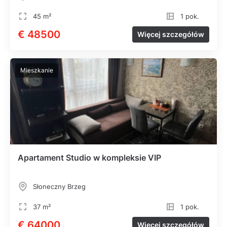
45 m²
1 pok.
€ 48500
Więcej szczegółów
Mieszkanie
Apartament Studio w kompleksie VIP
Słoneczny Brzeg
37 m²
1 pok.
€ 64000
Więcej szczegółów