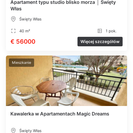
Apartament typu studio blisko morza │ Święty
Włas
Święty Włas
40 m²
1 pok.
€ 56000
Więcej szczegółów
Mieszkanie
Kawalerka w Apartamentach Magic Dreams
Święty Włas