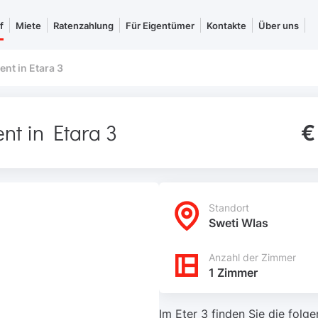
f
Miete
Ratenzahlung
Für Eigentümer
Kontakte
Über uns
nt in Etara 3
nt in Etara 3
€
Standort
Sweti Wlas
Anzahl der Zimmer
1 Zimmer
Im Eter 3 finden Sie die folg