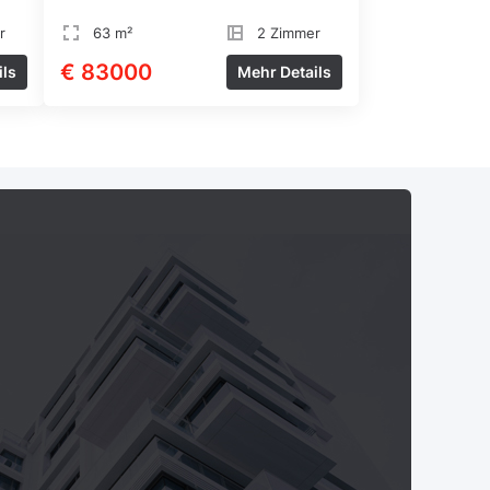
r
63 m²
2 Zimmer
€ 83000
ils
Mehr Details