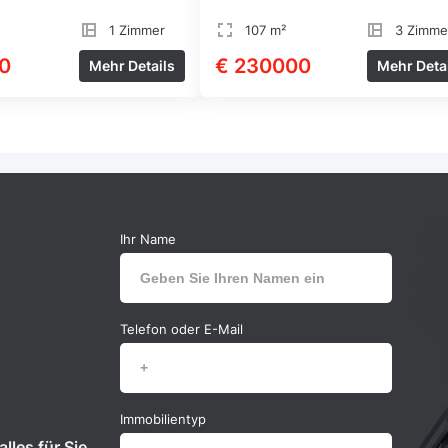
1 Zimmer
107 m²
3 Zimme
0
€ 230000
Mehr Details
Mehr Deta
Ihr Name
Telefon oder E-Mail
Immobilientyp
lles für Sie.