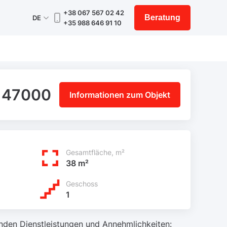
+38 067 567 02 42
Beratung
DE
+35 988 646 91 10
 47000
Informationen zum Objekt
Gesamtfläche, m²
38 m²
Geschoss
1
enden Dienstleistungen und Annehmlichkeiten: