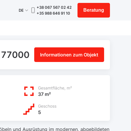
+38 067 567 02 42
Beratung
DE
+35 988 646 91 10
 77000
Informationen zum Objekt
Gesamtfläche, m²
37 m²
Geschoss
5
Möbeln und Ausrüstung im modernen, abgebildeten