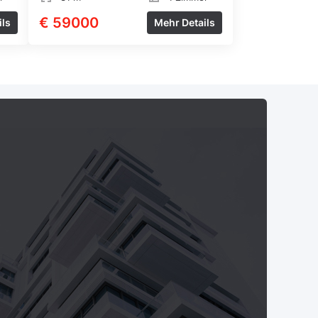
€ 59000
ils
Mehr Details