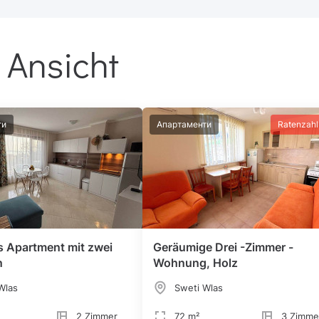
 Ansicht
ти
Апартаменти
Ratenzah
 Apartment mit zwei
Geräumige Drei -Zimmer -
n
Wohnung, Holz
Wlas
Sweti Wlas
2 Zimmer
72 m²
3 Zimme