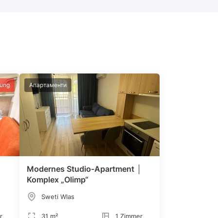
lung
Апартаменти
Modernes Studio-Apartment │
Komplex „Olimp“
Sweti Wlas
r
31 m²
1 Zimmer