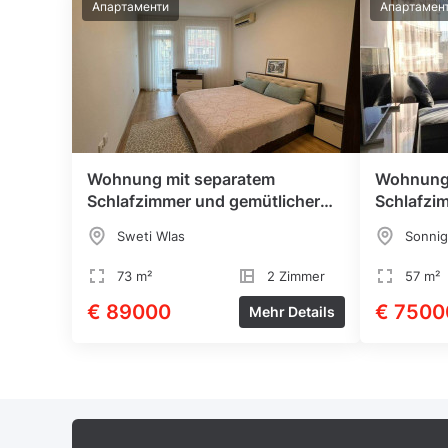
Апартаменти
Апартамен
Wohnung mit separatem
Wohnung 
Schlafzimmer und gemütlicher
Schlafzi
Terrasse
Meer
Sweti Wlas
Sonnig
73 m²
2 Zimmer
57 m²
€ 89000
€ 7500
Mehr Details