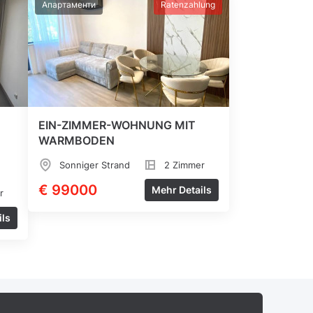
Апартаменти
Ratenzahlung
EIN-ZIMMER-WOHNUNG MIT
WARMBODEN
Sonniger Strand
2 Zimmer
€ 99000
Mehr Details
r
ils