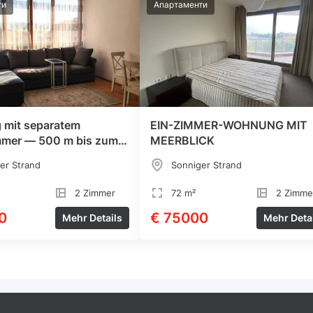
ти
Апартаменти
mit separatem
EIN-ZIMMER-WOHNUNG MIT
mmer — 500 m bis zum
MEERBLICK
er Strand
Sonniger Strand
2 Zimmer
72 m²
2 Zimme
0
€ 75000
Mehr Details
Mehr Deta