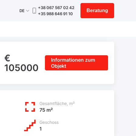
+38 067 567 02 42
Beratung
DE
+35 988 646 91 10
€
Informationen zum
105000
Objekt
Gesamtfläche, m²
75 m²
Geschoss
1