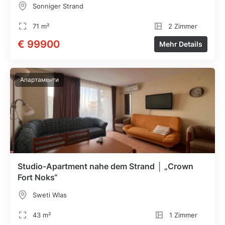
Sonniger Strand
71 m²
2 Zimmer
€ 99900
Mehr Details
Апартаменти
Studio-Apartment nahe dem Strand │ „Crown
Fort Noks“
Sweti Wlas
43 m²
1 Zimmer