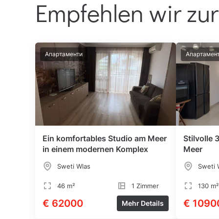
Empfehlen wir zur
Апартаменти
Апартамен
Ein komfortables Studio am Meer
Stilvoll
in einem modernen Komplex
Meer
Sweti Wlas
Sweti 
46 m²
1 Zimmer
130 m²
€ 62000
€ 1090
Mehr Details