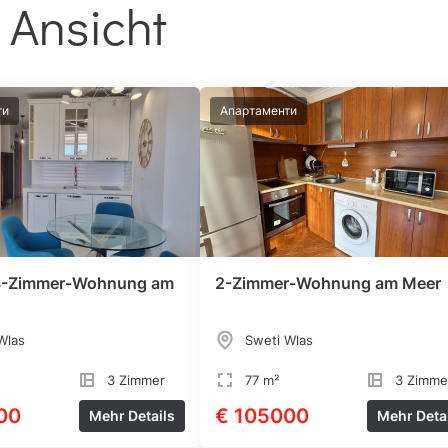
 Ansicht
ти
Апартаменти
e 3-Zimmer-Wohnung am
2-Zimmer-Wohnung am Meer
Wlas
Sweti Wlas
3 Zimmer
77 m²
3 Zimme
00
€ 105000
Mehr Details
Mehr Deta