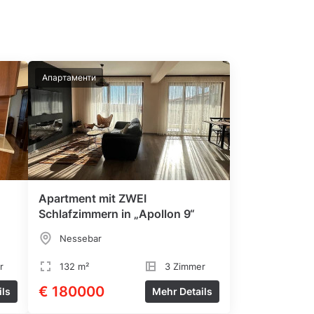
Апартаменти
Apartment mit ZWEI
Schlafzimmern in „Apollon 9“
Nessebar
r
132 m²
3 Zimmer
€ 180000
ils
Mehr Details