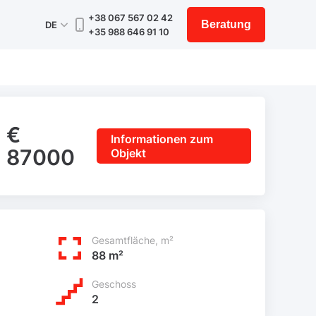
+38 067 567 02 42
Beratung
DE
+35 988 646 91 10
€
Informationen zum
87000
Objekt
Gesamtfläche, m²
88 m²
Geschoss
2