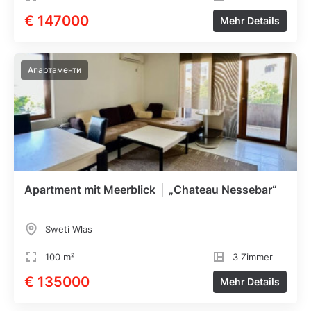
€ 147000
Mehr Details
Апартаменти
Apartment mit Meerblick │ „Chateau Nessebar“
Sweti Wlas
100 m²
3 Zimmer
€ 135000
Mehr Details