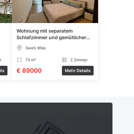
Wohnung mit separatem
Schlafzimmer und gemütlicher
Terrasse
Sweti Wlas
r
73 m²
2 Zimmer
€ 89000
ils
Mehr Details