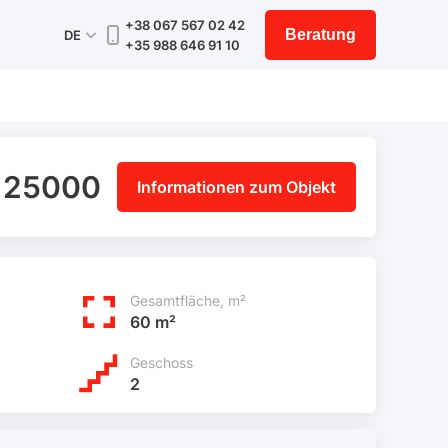
+38 067 567 02 42
Beratung
DE
+35 988 646 91 10
125000
Informationen zum Objekt
Gesamtfläche, m²
60 m²
Geschoss
2