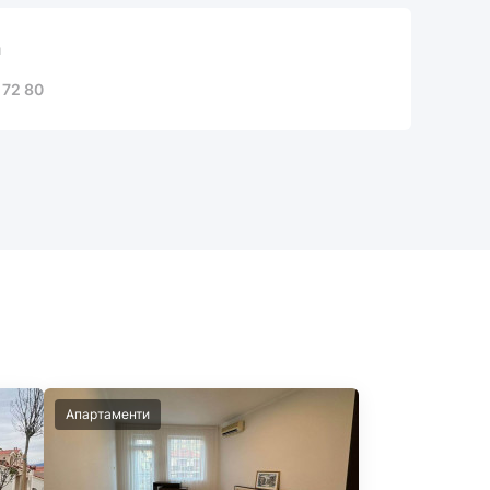
a
 72 80
Апартаменти