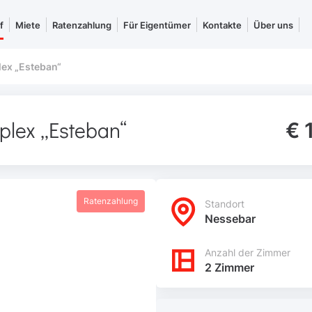
f
Miete
Ratenzahlung
Für Eigentümer
Kontakte
Über uns
ex „Esteban“
lex „Esteban“
€ 
Ratenzahlung
Standort
Nessebar
Anzahl der Zimmer
2 Zimmer