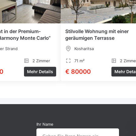
t in der Premium-
Stilvolle Wohnung mit einer
Harmony Monte Carlo“
geräumigen Terrasse
er Strand
Kosharitsa
2 Zimmer
71 m²
2 Zimme
0
€ 80000
Mehr Details
Mehr Deta
Ihr Name