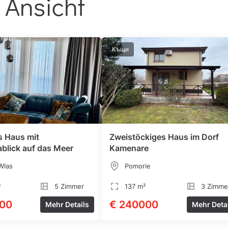
 Ansicht
Къщи
 Haus mit
Zweistöckiges Haus im Dorf
blick auf das Meer
Kamenare
Wlas
Pomorie
²
5 Zimmer
137 m²
3 Zimme
00
€ 240000
Mehr Details
Mehr Deta