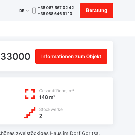
+38 067 567 02 42
Beratung
DE
+35 988 646 91 10
133000
Informationen zum Objekt
Gesamtfläche, m²
148 m²
Stockwerke
2
chönes zweistöckiges Haus im Dorf Goritsa,