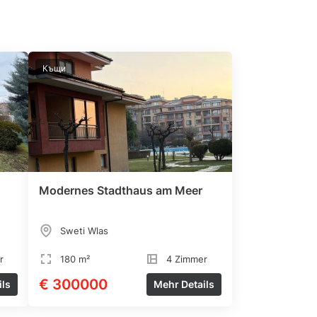
Къщи
Modernes Stadthaus am Meer
Sweti Wlas
r
180 m²
4 Zimmer
€ 300000
ils
Mehr Details