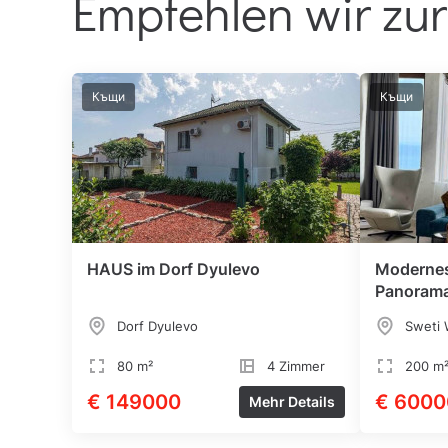
Empfehlen wir zur
Къщи
Къщи
HAUS im Dorf Dyulevo
Modernes
Panorama
Dorf Dyulevo
Sweti 
80 m²
4 Zimmer
200 m
€ 149000
€ 6000
Mehr Details