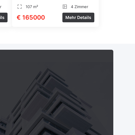
r
107 m²
4 Zimmer
€ 165000
ils
Mehr Details