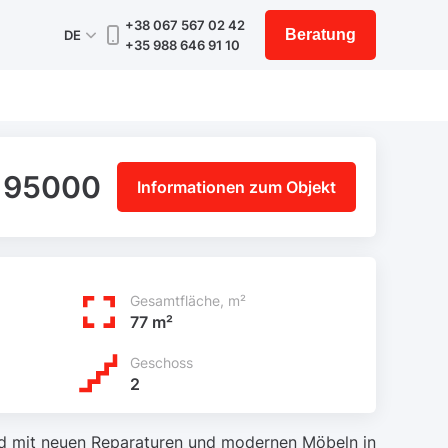
+38 067 567 02 42
Beratung
DE
+35 988 646 91 10
 95000
Informationen zum Objekt
Gesamtfläche, m²
77 m²
Geschoss
2
d mit neuen Reparaturen und modernen Möbeln in