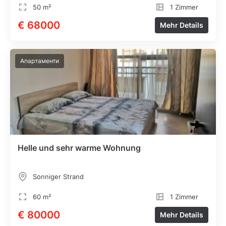
50 m²
1 Zimmer
€ 68000
Mehr Details
Апартаменти
Helle und sehr warme Wohnung
Sonniger Strand
60 m²
1 Zimmer
€ 80000
Mehr Details