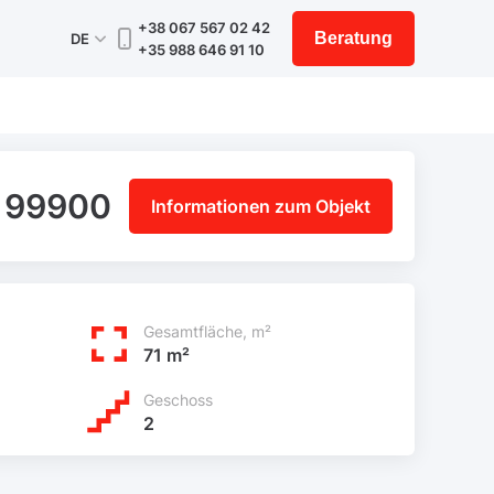
+38 067 567 02 42
Beratung
DE
+35 988 646 91 10
 99900
Informationen zum Objekt
Gesamtfläche, m²
71 m²
Geschoss
2