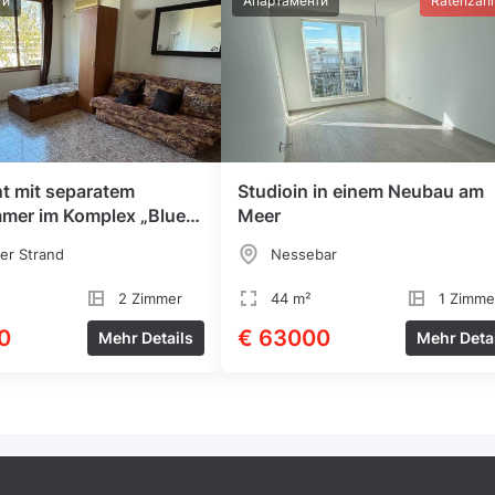
ти
Апартаменти
Ratenzah
t mit separatem
Studioin in einem Neubau am
mmer im Komplex „Blue
Meer
er Strand
Nessebar
2 Zimmer
44 m²
1 Zimme
0
€ 63000
Mehr Details
Mehr Deta