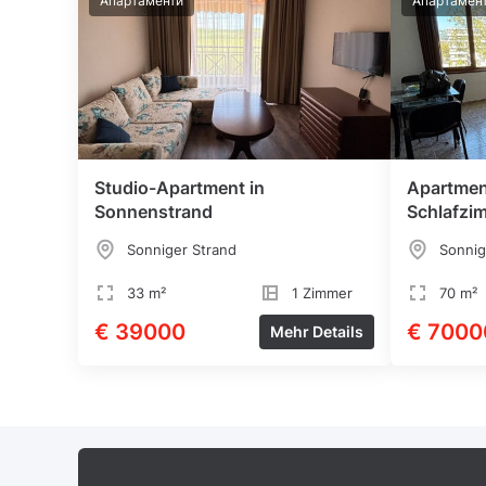
Апартаменти
Апартамен
Studio-Apartment in
Apartmen
Sonnenstrand
Schlafzi
Summer“
Sonniger Strand
Sonnig
33 m²
1 Zimmer
70 m²
€ 39000
€ 7000
Mehr Details