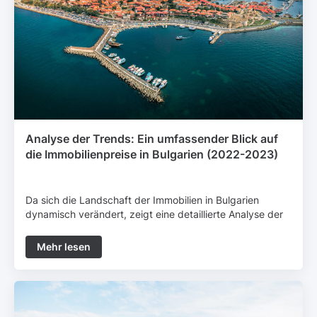
Analyse der Trends: Ein umfassender Blick auf
die Immobilienpreise in Bulgarien (2022-2023)
Da sich die Landschaft der Immobilien in Bulgarien
dynamisch verändert, zeigt eine detaillierte Analyse der
Statistiken für das Jahr 2022 und Prognosen für 2023
faszinierende Trends und ein Verständnis für den
Mehr lesen
Immobilienmarkt. Das Verständnis der
Preisschwankungen und der Faktoren, die den...