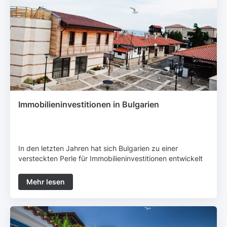
Immobilieninvestitionen in Bulgarien
In den letzten Jahren hat sich Bulgarien zu einer
versteckten Perle für Immobilieninvestitionen entwickelt
und zieht sowohl inländische als auch internationale
Käufer an. Die Vorteile des Immobilienkaufs in diesem
Mehr lesen
osteuropäischen Land erstrecken sich über seine
beeindruckenden Landschaften hina...