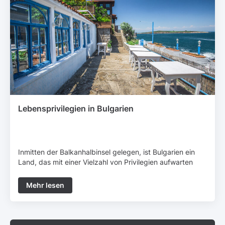
Lebensprivilegien in Bulgarien
Inmitten der Balkanhalbinsel gelegen, ist Bulgarien ein
Land, das mit einer Vielzahl von Privilegien aufwarten
kann, die das Leben seiner Bewohner einzigartig
machen. Von vielfältigen Landschaften bis zu reichem
Mehr lesen
kulturellem Erbe bietet Bulgarien eine Lebensqualität, die
gleichzeitig vollwertig und faszinieren...