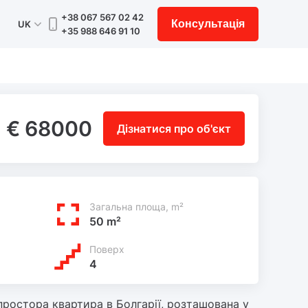
+38 067 567 02 42
Консультація
UK
+35 988 646 91 10
€ 68000
Дізнатися про об'єкт
Загальна площа, m²
50 m²
Поверх
4
ростора квартира в Болгарії, розташована у