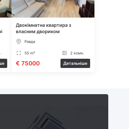
Двокімнатна квартира з
і
власним двориком
Равда
.
55 m²
2 комн.
€ 75000
ше
Детальніше