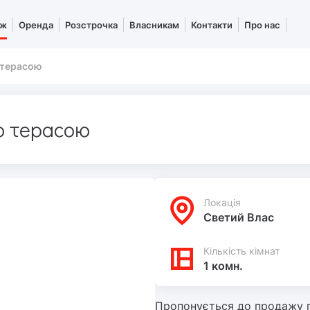
аж
Оренда
Розстрочка
Власникам
Контакти
Про нас
 терасою
ю терасою
Локацiя
Светий Влас
Кількість кімнат
1 комн.
Пропонується до продажу п