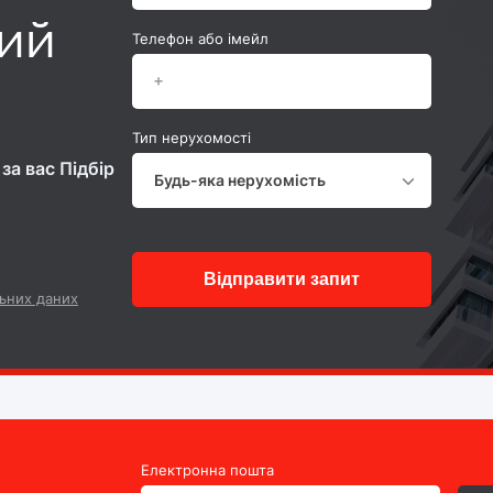
ний
Телефон або імейл
Тип нерухомості
за вас Підбір
Будь-яка нерухомість
Відправити запит
ьних даних
Електронна пошта