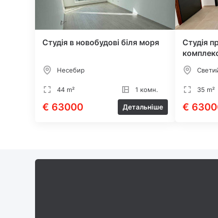
Студія в новобудові біля моря
Студія п
комплекс
Несебир
Свети
44 m²
1 комн.
35 m²
€ 63000
€ 6300
Детальніше