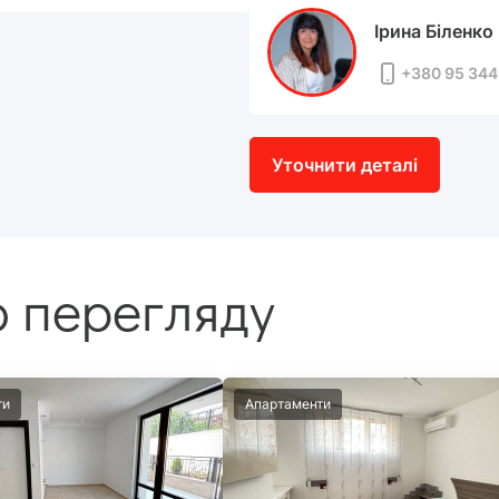
Ірина Біленко
+380 95 344
Уточнити деталі
 перегляду
ти
Апартаменти