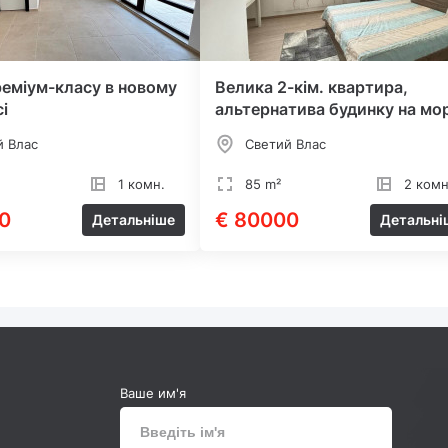
реміум-класу в новому
Велика 2-кім. квартира,
і
альтернатива будинку на мор
й Влас
Светий Влас
1 комн.
85 m²
2 комн
0
€ 80000
Детальніше
Детальні
Ваше им'я