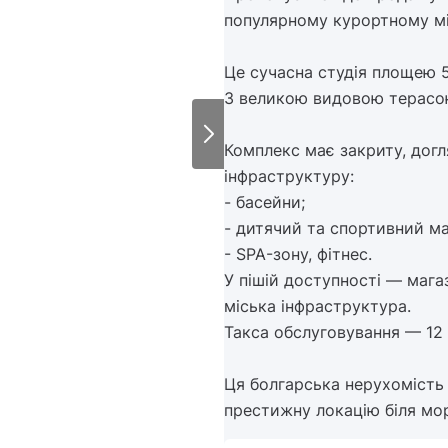
популярному курортному мі
Це сучасна студія площею 5
З великою видовою терасо
Комплекс має закриту, дог
інфраструктуру:
- басейни;
- дитячий та спортивний м
- SPA-зону, фітнес.
У пішій доступності — мага
міська інфраструктура.
Такса обслуговування — 12 
Ця болгарська нерухомість
престижну локацію біля мо