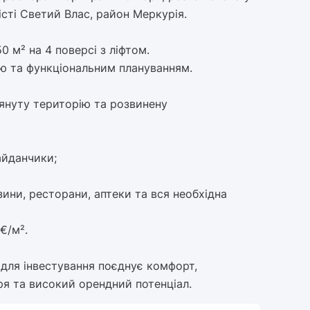
сті Светий Влас, район Меркурія.
0 м² на 4 поверсі з ліфтом.
ю та функціональним плануванням.
лянуту територію та розвинену
айданчики;
зини, ресторани, аптеки та вся необхідна
€/м².
 для інвестування поєднує комфорт,
ря та високий орендний потенціал.