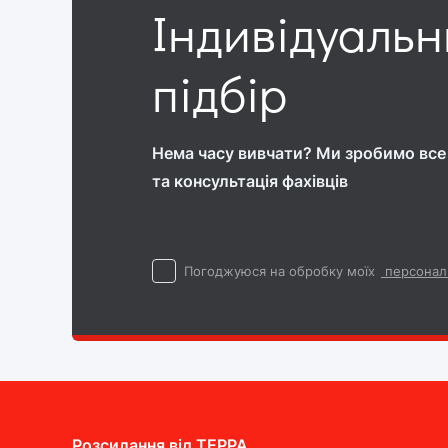
Індивідуаль
підбір
Нема часу вивчати? Ми зробимо все 
та консультація фахівців
Погоджуюся на обробку моїх
персонал
Розсилання від ТEPPA