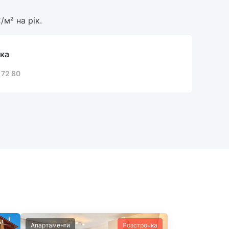
/м² на рік.
ка
 72 80
Апартаменти
Розстрочка