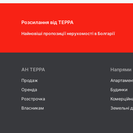
Розсилання від ТEPPA
Найновіші пропозиції нерухомості в Болгарії
AH ТEPPA
Напрями
Продаж
Апартамен
Оренда
Будинки
Розстрочка
Комерційн
Власникам
Земельні д