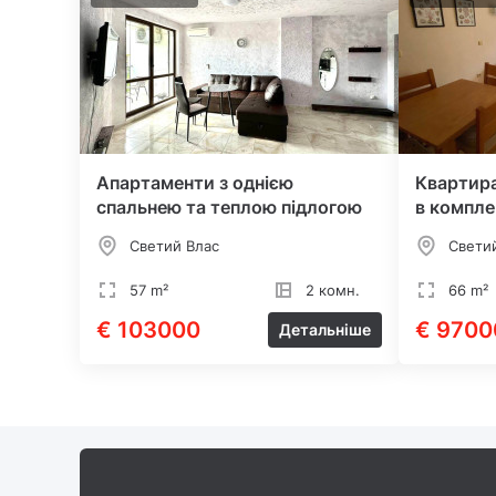
Апартаменти з однією
Квартир
спальнею та теплою підлогою
в компле
Светий Влас
Свети
57 m²
2 комн.
66 m²
€ 103000
€ 9700
Детальніше