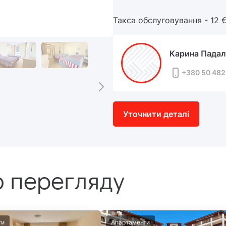
Такса обслуговування - 12 €
Карина Падал
+380 50 482
Уточнити деталі
 перегляду
ти
Апартаменти