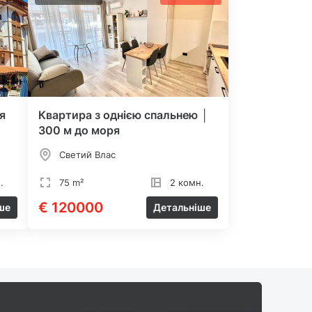
я
Квартира з однією спальнею │
300 м до моря
Светий Влас
.
75 m²
2 комн.
€ 120000
ше
Детальніше