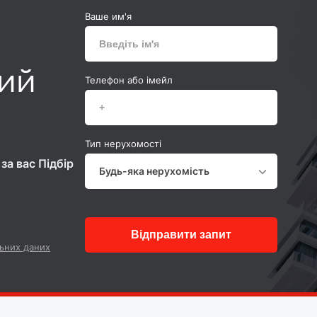
Ваше им'я
ний
Телефон або імейл
Тип нерухомості
за вас Підбір
Будь-яка нерухомість
Відправити запит
ьних даних