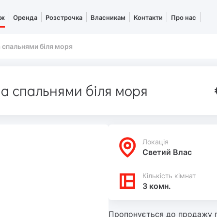
аж
Оренда
Розстрочка
Власникам
Контакти
Про нас
 спальнями біля моря
а спальнями біля моря
Локацiя
Светий Влас
Кількість кімнат
3 комн.
Пропонується до продажу п