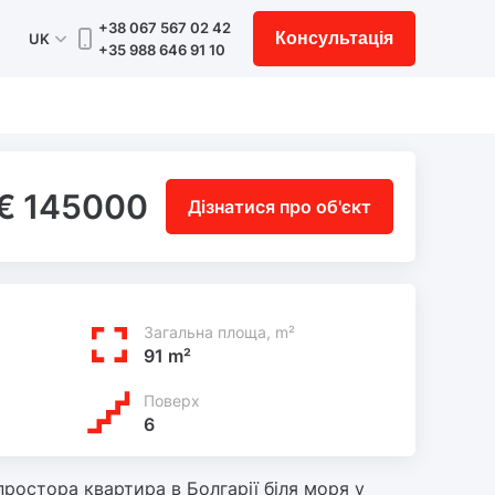
+38 067 567 02 42
Консультація
UK
+35 988 646 91 10
€ 145000
Дізнатися про об'єкт
Загальна площа, m²
91 m²
Поверх
6
ростора квартира в Болгарії біля моря у