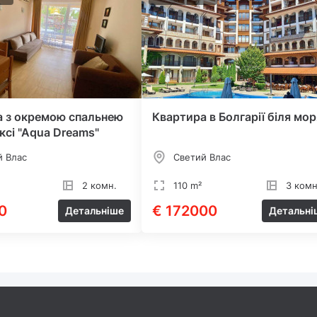
а з окремою спальнею
Квартира в Болгарії біля мор
ксі "Aqua Dreams"
й Влас
Светий Влас
2 комн.
110 m²
3 комн
0
€ 172000
Детальніше
Детальні