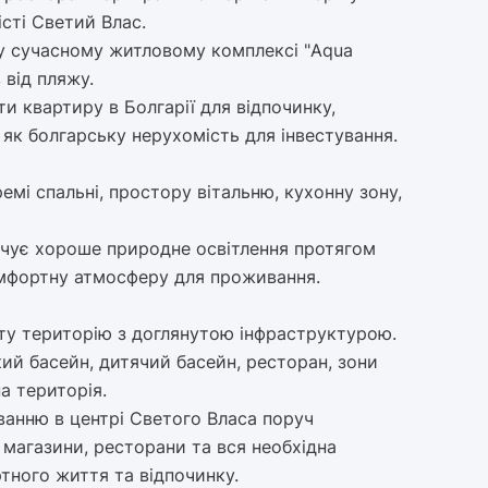
сті Светий Влас.
у сучасному житловому комплексі "Aqua
 від пляжу.
и квартиру в Болгарії для відпочинку,
як болгарську нерухомість для інвестування.
емі спальні, простору вітальню, кухонну зону,
печує хороше природне освітлення протягом
мфортну атмосферу для проживання.
ту територію з доглянутою інфраструктурою.
кий басейн, дитячий басейн, ресторан, зони
а територія.
анню в центрі Светого Власа поруч
магазини, ресторани та вся необхідна
тного життя та відпочинку.