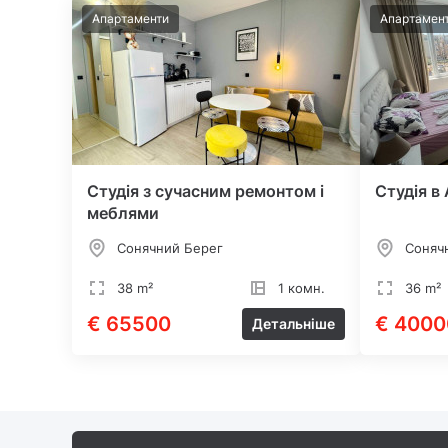
Апартаменти
Апартамен
Студія з сучасним ремонтом і
Студія в
меблями
Сонячний Берег
Соняч
38 m²
1 комн.
36 m²
€ 65500
€ 4000
Детальніше