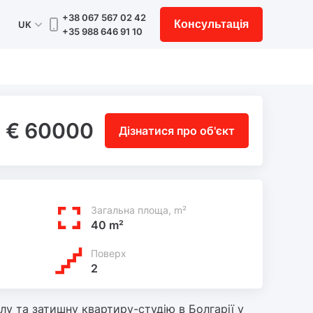
+38 067 567 02 42
Консультація
UK
+35 988 646 91 10
€ 60000
Дізнатися про об'єкт
Загальна площа, m²
40 m²
Поверх
2
у та затишну квартиру-студію в Болгарії у