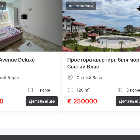
ти
Апартаменти
 Avenue Deluxe
Простора квартира біля мор
Светий Влас
ний Берег
Светий Влас
1 комн.
120 m²
3 комн
0
€ 250000
Детальніше
Детальні