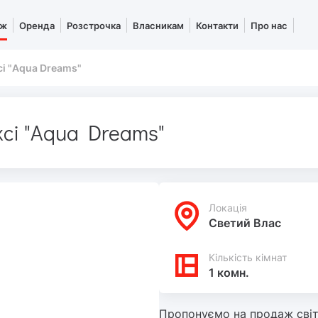
аж
Оренда
Розстрочка
Власникам
Контакти
Про нас
сі "Aqua Dreams"
ксі "Aqua Dreams"
Локацiя
Светий Влас
Кількість кімнат
1 комн.
Пропонуємо на продаж світл