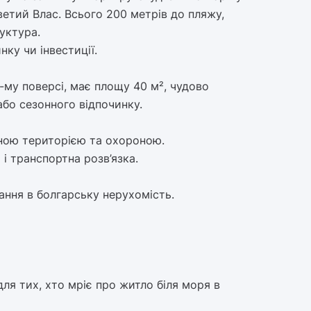
ветий Влас. Всього 200 метрів до пляжу,
уктура.
нку чи інвестиції.
му поверсі, має площу 40 м², чудово
бо сезонного відпочинку.
еною територією та охороною.
і транспортна розв’язка.
вання в болгарську нерухомість.
для тих, хто мріє про житло біля моря в