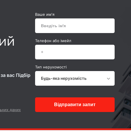
Ваше им'я
ний
Телефон або імейл
Тип нерухомості
за вас Підбір
Будь-яка нерухомість
Відправити запит
ьних даних