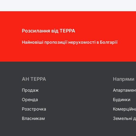
Розсилання від ТEPPA
Найновіші пропозиції нерухомості в Болгарії
AH ТEPPA
Напрями
Продаж
Апартамен
Оренда
Будинки
Розстрочка
Комерційн
Власникам
Земельні д