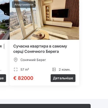
Апартаменти
я │
Сучасна квартира в самому
серці Сонячного Берега
Сонячний Берег
.
57 m²
2 комн.
€ 82000
ше
Детальніше