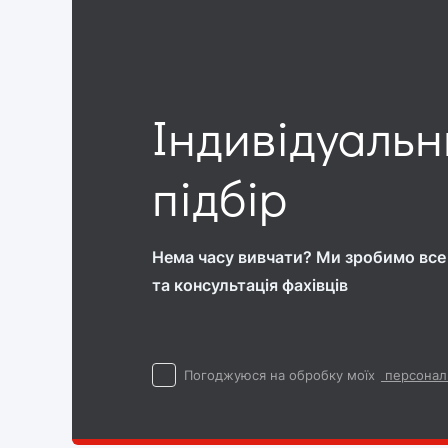
Індивідуаль
підбір
Нема часу вивчати? Ми зробимо все 
та консультація фахівців
Погоджуюся на обробку моїх
персонал