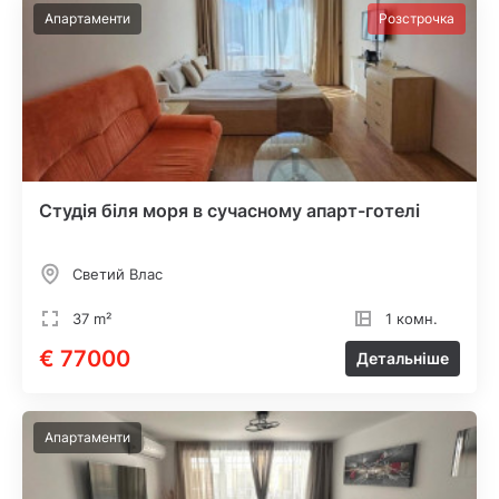
Апартаменти
Розстрочка
Студія біля моря в сучасному апарт-готелі
Светий Влас
37 m²
1 комн.
€ 77000
Детальніше
Апартаменти