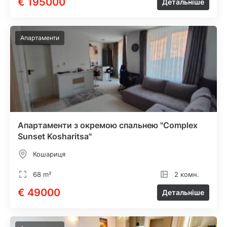
€ 195000
Детальніше
Апартаменти
Апартаменти з окремою спальнею "Complex
Sunset Kosharitsa"
Кошариця
68 m²
2 комн.
€ 49000
Детальніше