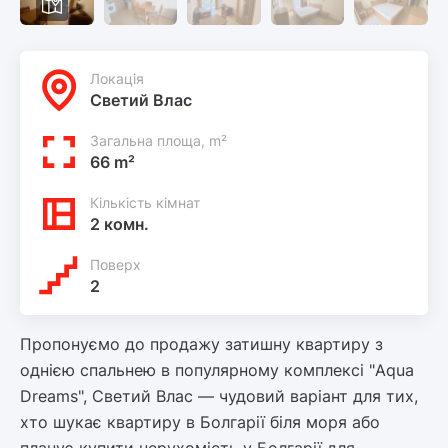
Локацiя
Светий Влас
Загальна площа, m²
66 m²
Кількість кімнат
2 комн.
Поверх
2
Пропонуємо до продажу затишну квартиру з
однією спальнею в популярному комплексі "Aqua
Dreams", Светий Влас — чудовий варіант для тих,
хто шукає квартиру в Болгарії біля моря або
планує купити нерухомість у Болгарії для