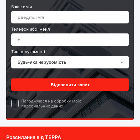
Ваше им'я
Телефон або імейл
Тип нерухомості
Будь-яка нерухомість
Відправити запит
Погоджуюся на обробку моїх
персональних даних
Розсилання від ТEPPA