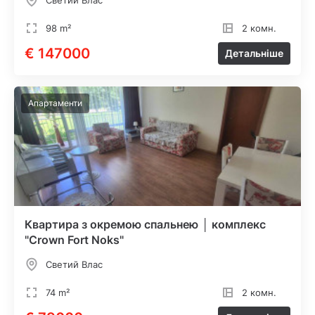
Светий Влас
98 m²
2 комн.
€ 147000
Детальніше
Апартаменти
Квартира з окремою спальнею │ комплекс
"Crown Fort Noks"
Светий Влас
74 m²
2 комн.