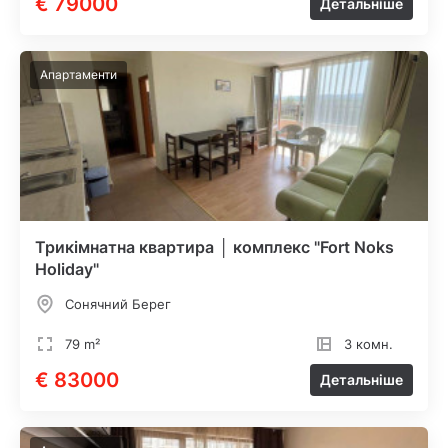
€ 79000
Детальніше
Апартаменти
Трикімнатна квартира │ комплекс "Fort Noks
Holiday"
Сонячний Берег
79 m²
3 комн.
€ 83000
Детальніше