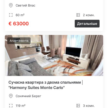
Светий Влас
60 m²
2 комн.
€ 63000
Детальніше
Апартаменти
Сучасна квартира з двома спальнями│
"Harmony Suites Monte Carlo"
Сонячний Берег
119 m²
3 комн.