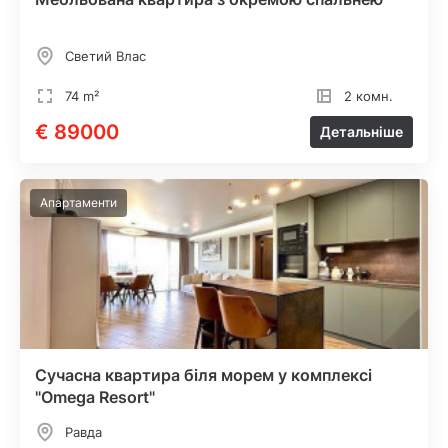
Светий Влас
74 m²
2 комн.
€ 89000
Детальніше
Апартаменти
Сучасна квартира біля морем у комплексі
"Omega Resort"
Равда