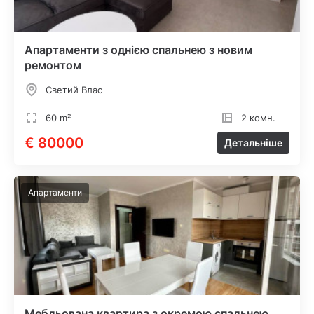
Апартаменти з однією спальнею з новим
ремонтом
Светий Влас
60 m²
2 комн.
€ 80000
Детальніше
Апартаменти
Мебльована квартира з окремою спальнею