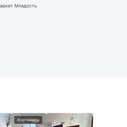
маркет Младость
Апартаменты