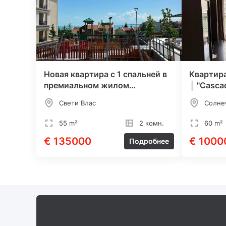
Новая квартира с 1 спальней в
Квартира
премиальном жилом
│ "Cascad
комплексе у моря
Свети Влас
Солне
55 m²
2 комн.
60 m²
€ 135000
€ 1000
Подробнее