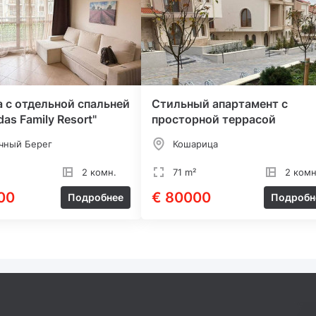
 с отдельной спальней
Стильный апартамент с
as Family Resort"
просторной террасой
чный Берег
Кошарица
2 комн.
71 m²
2 комн
00
€ 80000
Подробнее
Подробн