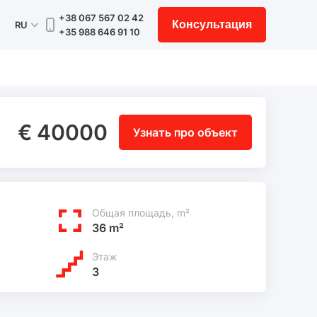
+38 067 567 02 42
Консультация
RU
+35 988 646 91 10
€ 40000
Узнать про объект
Общая площадь, m²
36 m²
Этаж
3