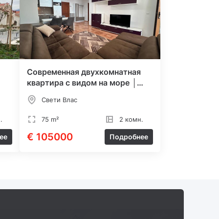
Современная двухкомнатная
квартира с видом на море │
Свети Влас
Свети Влас
.
75 m²
2 комн.
€ 105000
ее
Подробнее