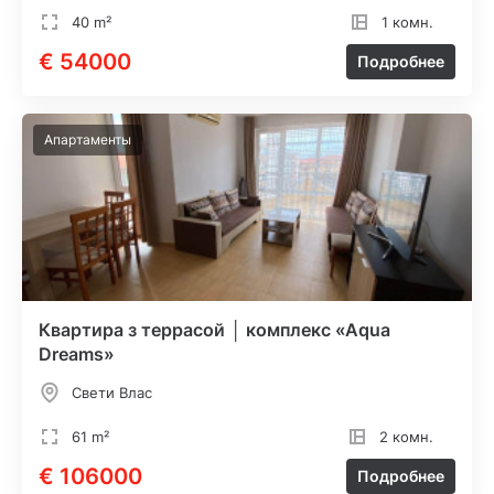
40 m²
1 комн.
€ 54000
Подробнее
Апартаменты
Квартира з террасой │ комплекс «Aqua
Dreams»
Свети Влас
61 m²
2 комн.
€ 106000
Подробнее