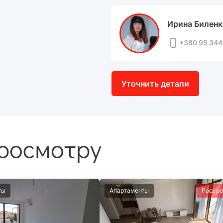
Ирина Биленк
+380 95 344
Уточнить детали
просмотру
ты
Апартаменты
Рассро