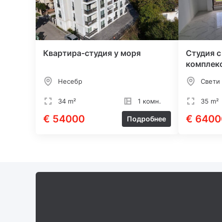
Квартира-студия у моря
Студия с
комплекс
Несебр
Свети
34 m²
1 комн.
35 m²
€ 54000
€ 6400
Подробнее