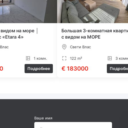
 видом на море │
Большая 3-комнатная кварт
 «Etara 4»
с видом на МОРЕ
 Влас
Свети Влас
1 комн.
122 m²
3 комн
0
€ 183000
Подробнее
Подробн
Ваше имя