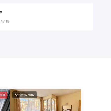
о
 47 18
чка
Апартаменты