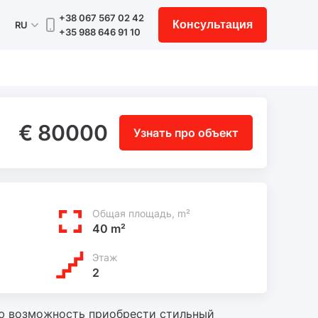
+38 067 567 02 42
Консультация
RU
+35 988 646 91 10
€ 80000
Узнать про объект
Общая площадь, m²
40 m²
Этаж
2
ю возможность приобрести стильный