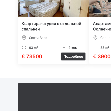
Квартира-студия с отдельной
Апартаме
спальней
Солнечн
Свети Влас
Солне
63 m²
2 комн.
33 m²
€ 73500
€ 3900
Подробнее