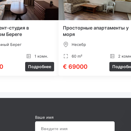
нт-студия в
Просторные апартаменты у
ом Береге
моря
чный Берег
Несебр
1 комн.
60 m²
2 комн
0
€ 69000
Подробнее
Подробн
Ваше имя