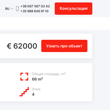
+38 067 567 02 42
Консультация
RU
+35 988 646 91 10
€ 62000
Узнать про объект
Общая площадь, m²
66 m²
Этаж
4