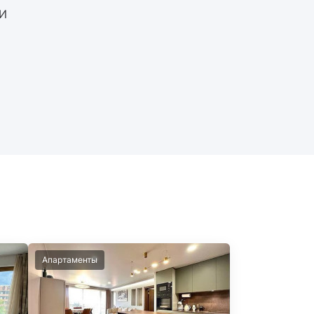
И
Апартаменты