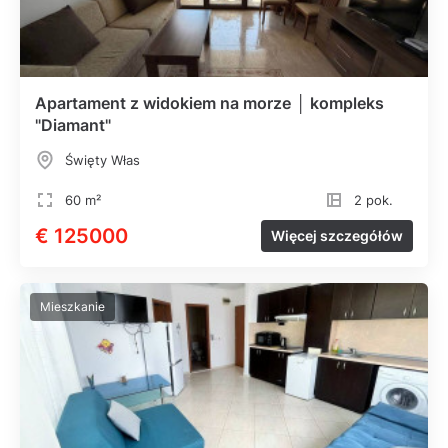
Apartament z widokiem na morze │ kompleks
"Diamant"
Święty Włas
60 m²
2 pok.
€ 125000
Więcej szczegółów
Mieszkanie