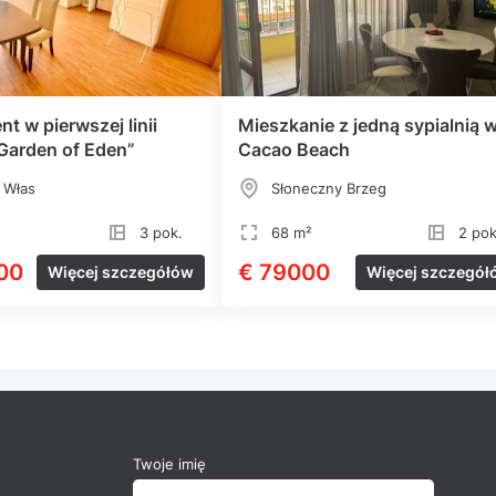
t w pierwszej linii
Mieszkanie z jedną sypialnią 
„Garden of Eden”
Cacao Beach
 Włas
Słoneczny Brzeg
3 pok.
68 m²
2 pok
00
€ 79000
Więcej szczegółów
Więcej szczegół
Twoje imię