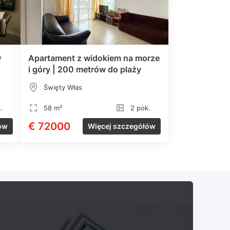
w
Apartament z widokiem na morze
i góry | 200 metrów do plaży
Święty Włas
.
58 m²
2 pok.
€ 72000
ów
Więcej szczegółów