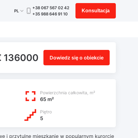
+38 067 567 02 42
Konsultacja
PL
+35 988 646 91 10
€ 136000
Dowiedz się o obiekcie
Powierzchnia całkowita, m²
65 m²
Piętro
5
we i przytulne mieszkanie w popularnym kurorcie