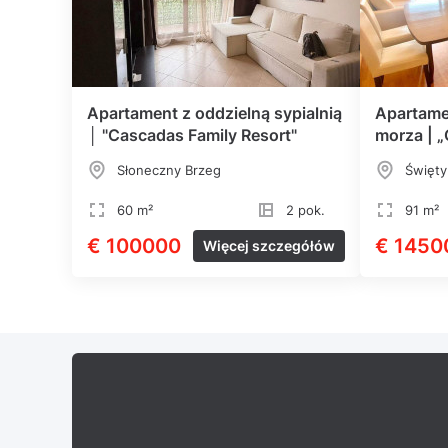
Apartament z oddzielną sypialnią
Apartamen
│ "Cascadas Family Resort"
morza | 
Słoneczny Brzeg
Święty
60 m²
2 pok.
91 m²
€ 100000
€ 1450
Więcej szczegółów