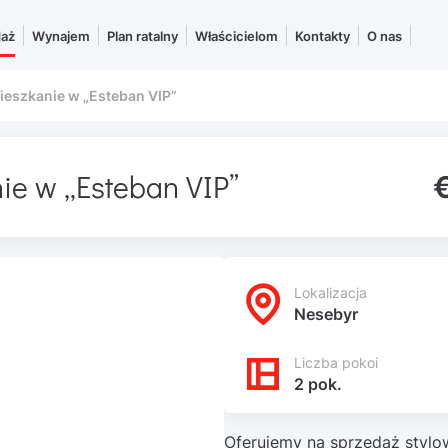
daż
Wynajem
Plan ratalny
Właścicielom
Kontakty
O nas
mieszkanie w „Esteban VIP”
nie w „Esteban VIP”
Lokalizacja
Nesebyr
Liczba pokoi
2 pok.
Oferujemy na sprzedaż stylo