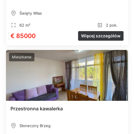
Święty Włas
62 m²
2 pok.
€ 85000
Więcej szczegółów
Mieszkanie
Przestronna kawalerka
Słoneczny Brzeg