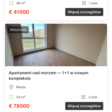
48 m²
1 pok.
€ 41000
Więcej szczegółów
Mieszkanie
Apartament nad morzem — 1+1 w nowym
kompleksie
Ravda
54 m²
2 pok.
€ 78000
Więcej szczegółów