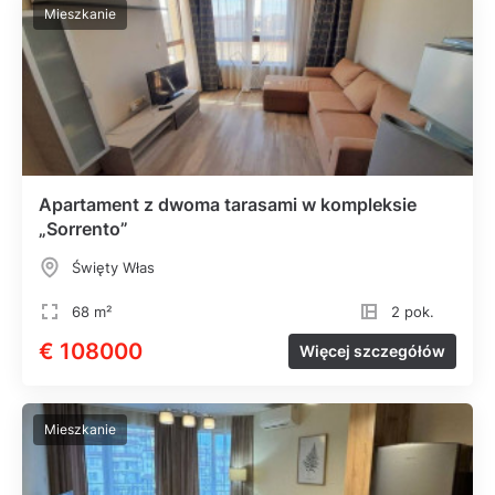
Mieszkanie
Apartament z dwoma tarasami w kompleksie
„Sorrento”
Święty Włas
68 m²
2 pok.
€ 108000
Więcej szczegółów
Mieszkanie