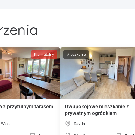
rzenia
Plan ratalny
Mieszkanie
a z przytulnym tarasem
Dwupokojowe mieszkanie z
prywatnym ogródkiem
 Włas
Ravda