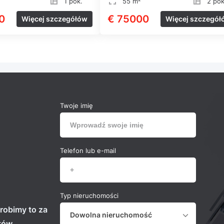
1 pok.
55 m²
2 pok
0
€ 75000
Więcej szczegółów
Więcej szczegół
Twoje imię
Telefon lub e-mail
Typ nieruchomości
robimy to za
Dowolna nieruchomość
stów