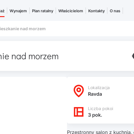
daż
Wynajem
Plan ratalny
Właścicielom
Kontakty
O nas
eszkanie nad morzem
nie nad morzem
Lokalizacja
Ravda
Liczba pokoi
3 pok.
Przestronny salon z kuchnią, 