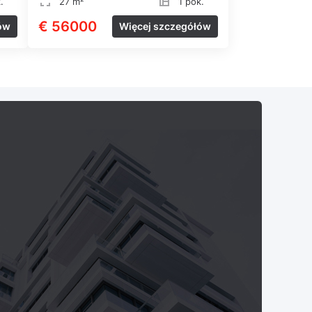
.
27 m²
1 pok.
€ 56000
ów
Więcej szczegółów