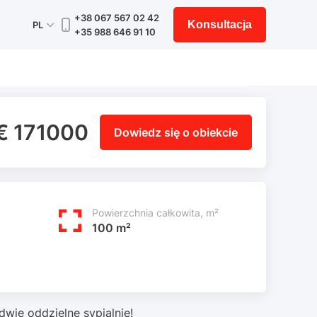
+38 067 567 02 42
Konsultacja
PL
+35 988 646 91 10
€ 171000
Dowiedz się o obiekcie
Powierzchnia całkowita, m²
100 m²
dwie oddzielne sypialnie!