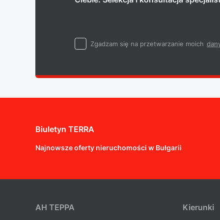
Zgadzam się na przetwarzanie moich
dan
Biuletyn TERRA
Najnowsze oferty nieruchomości w Bułgarii
AH ТEPPA
Kierunki