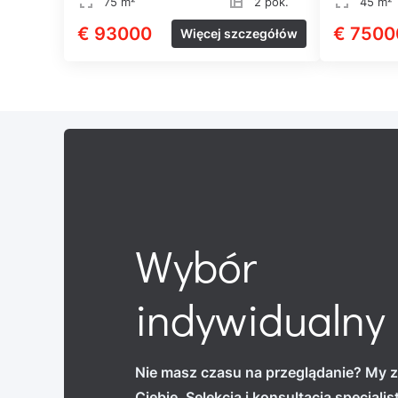
75 m²
2 pok.
45 m²
€ 93000
€ 7500
Więcej szczegółów
Wybór
indywidualny
Nie masz czasu na przeglądanie? My z
Ciebie. Selekcja i konsultacja specjali