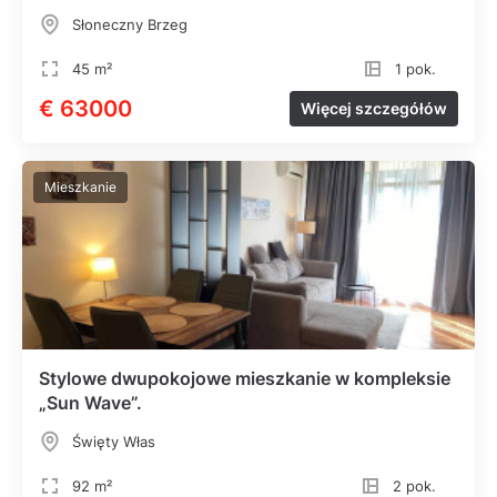
Słoneczny Brzeg
45 m²
1 pok.
€ 63000
Więcej szczegółów
Mieszkanie
Stylowe dwupokojowe mieszkanie w kompleksie
„Sun Wave”.
Święty Włas
92 m²
2 pok.