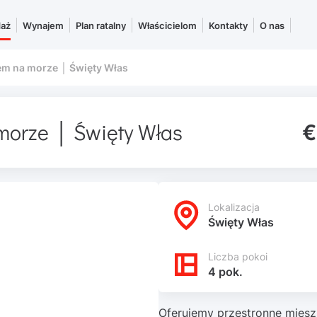
daż
Wynajem
Plan ratalny
Właścicielom
Kontakty
O nas
em na morze │ Święty Włas
morze │ Święty Włas
€
Lokalizacja
Święty Włas
Liczba pokoi
4 pok.
Oferujemy przestronne miesz