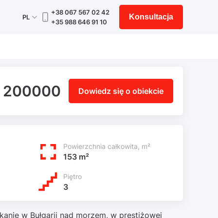
+38 067 567 02 42
Konsultacja
PL
+35 988 646 91 10
 200000
Dowiedz się o obiekcie
Powierzchnia całkowita, m²
153 m²
Piętro
3
kanie w Bułgarii nad morzem, w prestiżowej