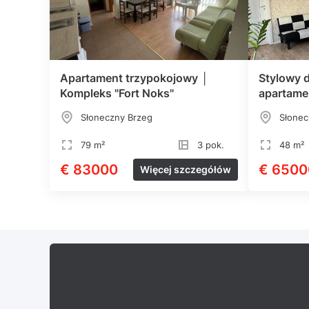
Apartament trzypokojowy │
Stylowy 
Kompleks "Fort Noks"
apartame
Słoneczny Brzeg
Słonec
79 m²
3 pok.
48 m²
€ 83000
€ 6500
Więcej szczegółów