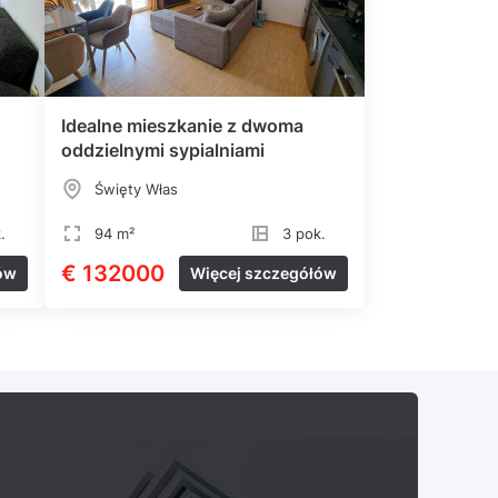
Idealne mieszkanie z dwoma
oddzielnymi sypialniami
M
Święty Włas
.
94 m²
3 pok.
€ 132000
ów
Więcej szczegółów