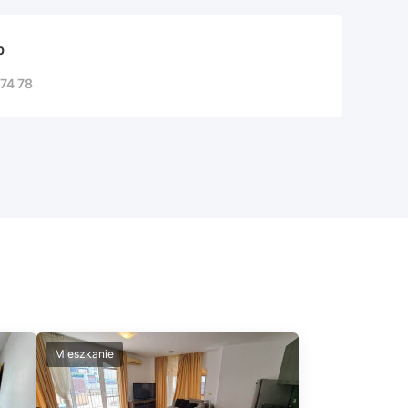
b
74 78
Mieszkanie