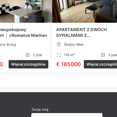
dwupokojowy
APARTAMENT Z DWÓCH
nt │ «Romance Marine»
SYPIALNIAMI Z
PANORAMICZNYM WIDOKIE
zny Brzeg
Święty Włas
NA MORZE
2 pok.
119 m²
3 pok
0
€ 185000
Więcej szczegółów
Więcej szczegół
Twoje imię