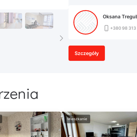
Oksana Tregu
+380 98 313 
Szczegóły
rzenia
Mieszkanie