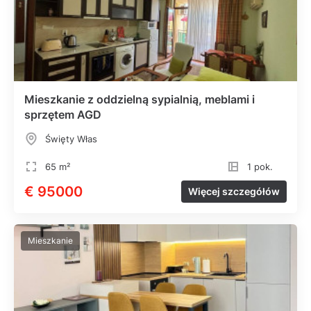
Mieszkanie z oddzielną sypialnią, meblami i
sprzętem AGD
Święty Włas
65 m²
1 pok.
€ 95000
Więcej szczegółów
Mieszkanie