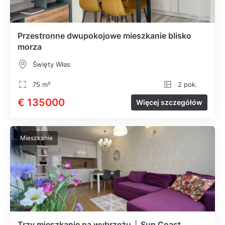
Przestronne dwupokojowe mieszkanie blisko
morza
Święty Włas
75 m²
2 pok.
€ 135000
Więcej szczegółów
Mieszkanie
Trzy mieszkanie na wybrzeżu │ Sun Coast