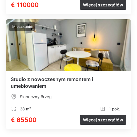
€ 110000
Więcej szczegółów
Mieszkanie
Studio z nowoczesnym remontem i
umeblowaniem
Słoneczny Brzeg
38 m²
1 pok.
€ 65500
Więcej szczegółów