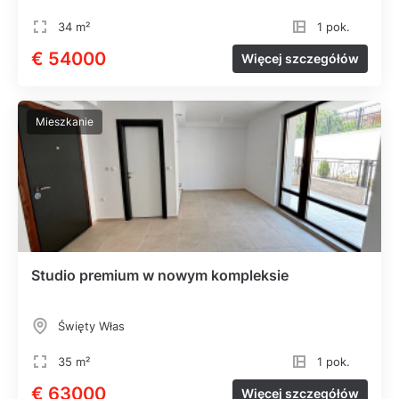
34 m²
1 pok.
€ 54000
Więcej szczegółów
Mieszkanie
Studio premium w nowym kompleksie
Święty Włas
35 m²
1 pok.
€ 63000
Więcej szczegółów