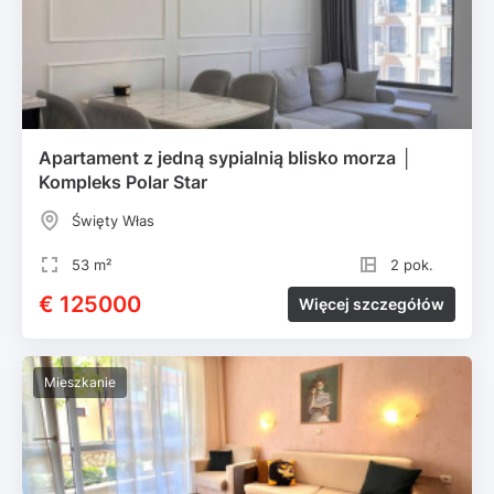
Apartament z jedną sypialnią blisko morza │
Kompleks Polar Star
Święty Włas
53 m²
2 pok.
€ 125000
Więcej szczegółów
Mieszkanie