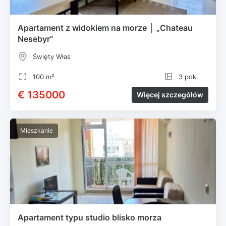
Apartament z widokiem na morze │ „Chateau
Nesebyr”
Święty Włas
100 m²
3 pok.
€ 135000
Więcej szczegółów
Mieszkanie
Apartament typu studio blisko morza