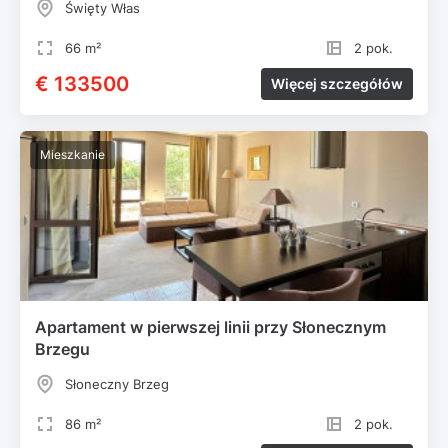
Święty Włas
66 m²
2 pok.
€ 133500
Więcej szczegółów
Mieszkanie
Apartament w pierwszej linii przy Słonecznym
Brzegu
Słoneczny Brzeg
86 m²
2 pok.