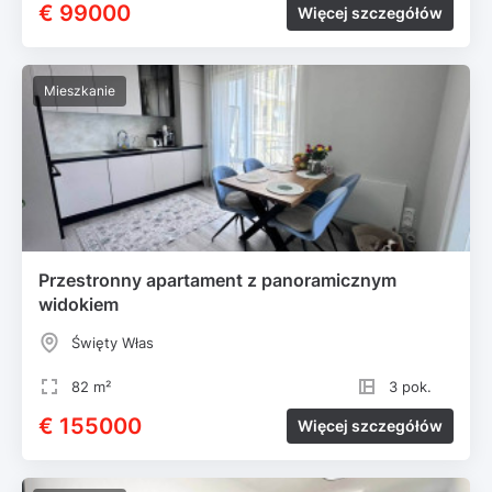
€ 99000
Więcej szczegółów
Mieszkanie
Przestronny apartament z panoramicznym
widokiem
Święty Włas
82 m²
3 pok.
€ 155000
Więcej szczegółów