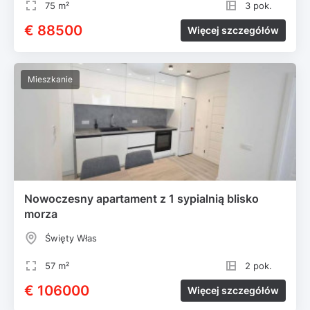
75 m²
3 pok.
€ 88500
Więcej szczegółów
Mieszkanie
Nowoczesny apartament z 1 sypialnią blisko
morza
Święty Włas
57 m²
2 pok.
€ 106000
Więcej szczegółów