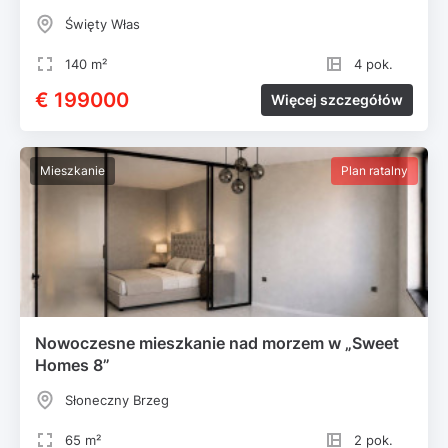
Święty Włas
140 m²
4 pok.
€ 199000
Więcej szczegółów
Mieszkanie
Plan ratalny
Nowoczesne mieszkanie nad morzem w „Sweet
Homes 8”
Słoneczny Brzeg
65 m²
2 pok.