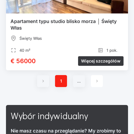
Apartament typu studio blisko morza │ Święty
Włas
Święty Włas
40 m²
1 pok.
€ 56000
Więcej szczegółów
1
...
Wybór indywidualny
Nie masz czasu na przeglądanie? My zrobimy to