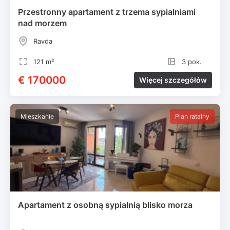
Przestronny apartament z trzema sypialniami
nad morzem
Ravda
121 m²
3 pok.
€ 170000
Więcej szczegółów
Mieszkanie
Plan ratalny
Apartament z osobną sypialnią blisko morza