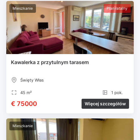
Mieszkanie
Plan ratalny
Kawalerka z przytulnym tarasem
Święty Włas
45 m²
1 pok.
€ 75000
Więcej szczegółów
Mieszkanie